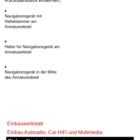
Rückstandslos entfernen.
Navigationsgerät mit
Halteklammer am
Armaturenbrett
Halter für Navigationsgerät am
Armaturenbrett
Navigationsgerät in der Mitte
des Armaturenbrett
Navigation
Einbauwerkstatt
überspringen
Einbau Autoradio, Car-HiFi und Multimedia